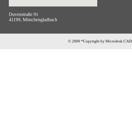
Counter-Zaehler
Duvenstraße 91
41199, Mönchengladbach
© 2000 *Copyright by Microdesk CAD/
Google