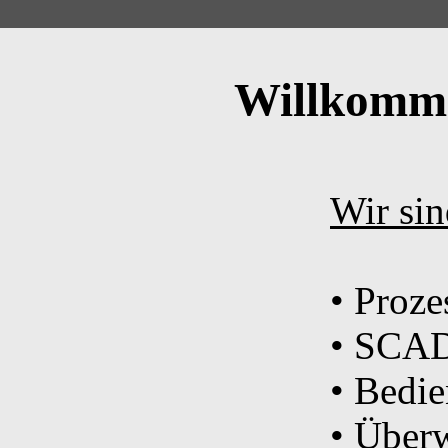
Willkomme
Wir sin
• Proze
• SCAD
• Bedi
• Über