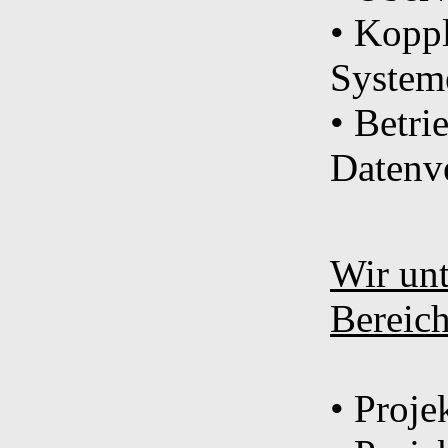
• Kopp
System
• Betri
Datenv
Wir unt
Bereic
• Proje