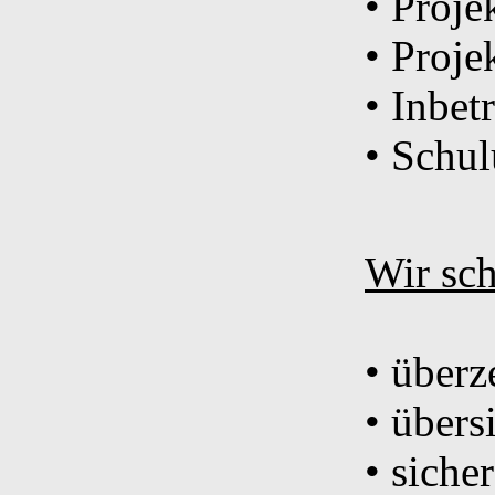
• Proje
• Proj
• Inbe
• Schu
Wir sch
• über
• übers
• siche