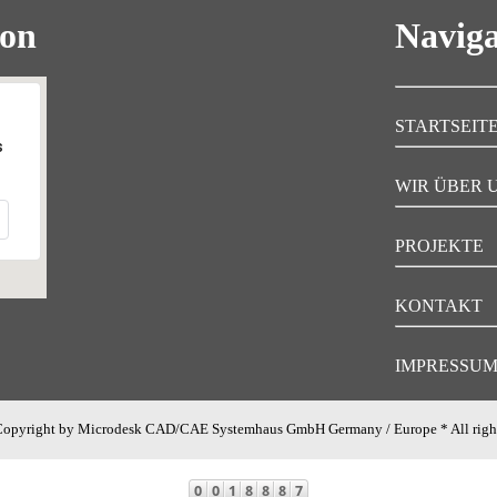
ion
Naviga
STARTSEIT
s
WIR ÜBER 
PROJEKTE
KONTAKT
IMPRESSU
opyright by Microdesk CAD/CAE Systemhaus GmbH Germany / Europe * All right
Google Maps Generator